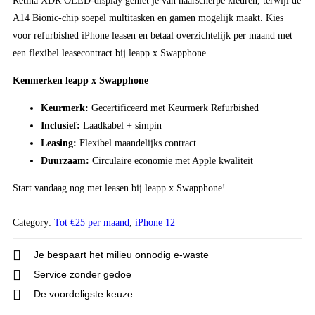
Retina XDR OLED-display geniet je van haarscherpe kleuren, terwijl de
A14 Bionic-chip soepel multitasken en gamen mogelijk maakt. Kies
voor refurbished iPhone leasen en betaal overzichtelijk per maand met
een flexibel leasecontract bij leapp x Swapphone.
Kenmerken leapp x Swapphone
Keurmerk:
Gecertificeerd met Keurmerk Refurbished
Inclusief:
Laadkabel + simpin
Leasing:
Flexibel maandelijks contract
Duurzaam:
Circulaire economie met Apple kwaliteit
Start vandaag nog met leasen bij leapp x Swapphone!
Category:
Tot €25 per maand
,
iPhone 12
Je bespaart het milieu onnodig e-waste
Service zonder gedoe
De voordeligste keuze