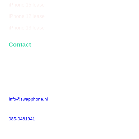
iPhone 15 lease
iPhone 12 lease
iPhone 13 lease
Contact
ADRES
Neerloopweg 28
4814 RS BREDA
E-mail
Info@swapphone.nl
Telefoonnummer
085-0481941
Bereikbaar
MA T/M VR