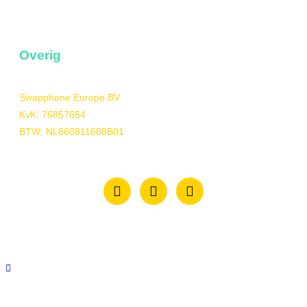
09.00 – 17.00
Overig
Swapphone Europe BV
KvK: 76857654
BTW: NL860811608B01